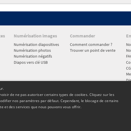
tes
Numérisation images
Commander
En
Numérisation diapositives
Comment commander ?
No
Numérisation photos
Trouver un point de vente
No
Numérisation négatifs
FA
Diapos vers clé USB
Co
CG
Me
Dig
Acc
ur.
pa
oisir de ne pas autoriser certains types de cookies. Cliquez sur les
Pr
modifier nos paramètres par défaut. Cependant, le blocage de certains
te et des services que nous pouvons vous offrir.
ss (40 €) OFFERTE aujourd’hui : votre commande web traité
mule Express (40 €) OFFERTE aujourd’hui : votre commande w