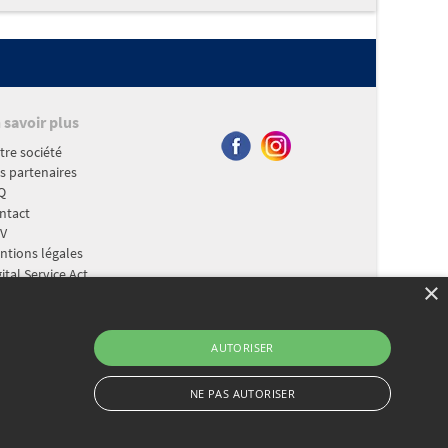
 savoir plus
tre société
s partenaires
Q
ntact
V
ntions légales
ital Service Act
×
essibilité :
rtiellement conforme
otection de vos données
AUTORISER
NE PAS AUTORISER
e en 8 jours !
eb traitée en 8 jours !