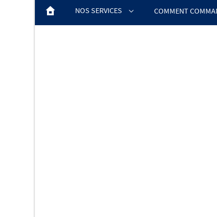
NOS SERVICES
COMMENT COMMAN
NUMÉRISATION DE NÉGATIFS
NUMÉRISATION DE CASSETTES
CARTES CADEAUX & COFFRETS
NUMÉRISATION DE DIAPOSITIVES
OFFRE GRANDS VOLUMES
NUMÉRISATION DE BOBINES
NUMÉRISATION DE PHOTOS
NUMÉRISATION DE NÉGATIFS
CARTES CADEAUX & COFFRETS
OFFRE GRANDS VOLUMES