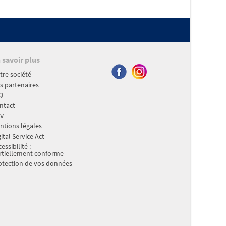
 savoir plus
tre société
s partenaires
Q
ntact
V
ntions légales
ital Service Act
essibilité :
rtiellement conforme
otection de vos données