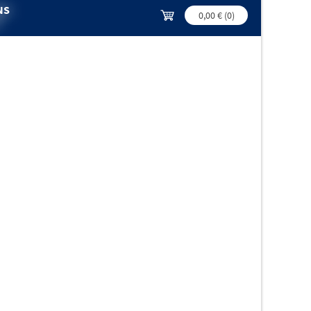
NS
0,00 €
(
0
)