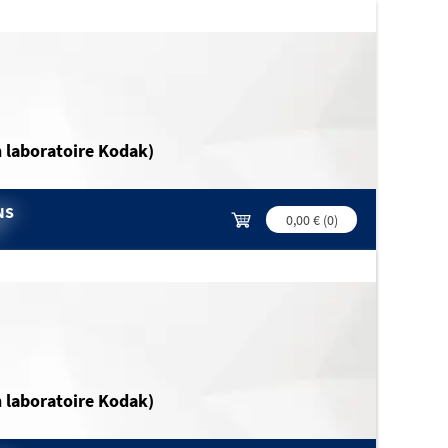
n laboratoire Kodak)
NS
0,00 €
(
0
)
n laboratoire Kodak)