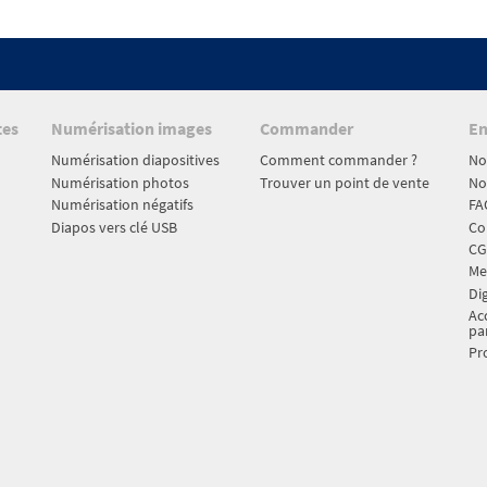
tes
Numérisation images
Commander
En
Numérisation diapositives
Comment commander ?
No
Numérisation photos
Trouver un point de vente
No
Numérisation négatifs
FA
Diapos vers clé USB
Co
CG
Me
Dig
Acc
pa
Pr